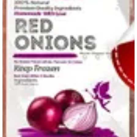
بصل أحمر
100٪ بصل أحمر طازج 360 جم ​​(120 جم × 3)
89 ج.م
تعليمات خاصة
أضف للسلَة