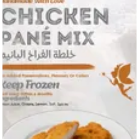
خلطه الفراخ البانيه
جديد
49 ج.م
أضف للسلَة
1
فوود فيري