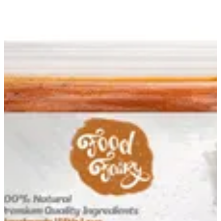
خلطه الفراخ البانيه | فوود فيري
EN
تسجيل الدخول
EN