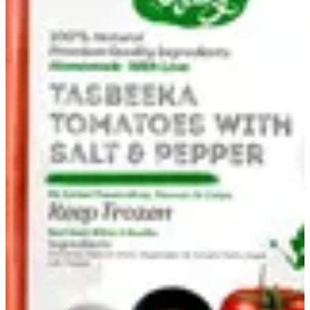
تسبيكات طماطم
مكونات أساسيه
تسبيكات طماطم
طبخات مخصوصه
المجموعات
تسبيكات طماطم